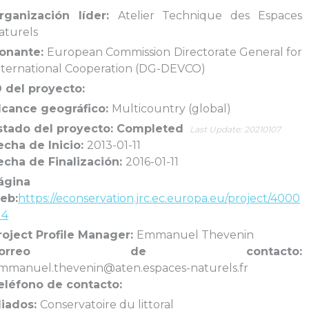
rganización líder:
Atelier Technique des Espaces
aturels
onante:
European Commission Directorate General for
nternational Cooperation (DG-DEVCO)
D del proyecto:
lcance geográfico:
Multicountry (global)
stado del proyecto: Completed
Last Update: 20210107
echa de Inicio:
2013-01-11
echa de Finalización:
2016-01-11
ágina
eb:
https://econservation.jrc.ec.europa.eu/project/4000
14
roject Profile Manager:
Emmanuel Thevenin
Correo de contacto:
mmanuel.thevenin@aten.espaces-naturels.fr
eléfono de contacto:
liados:
Conservatoire du littoral