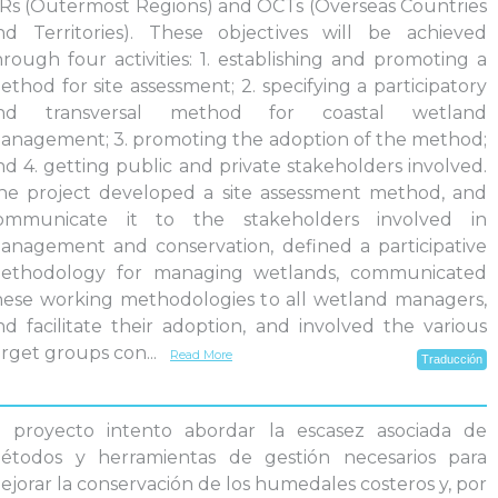
Rs (Outermost Regions) and OCTs (Overseas Countries
nd Territories). These objectives will be achieved
hrough four activities: 1. establishing and promoting a
ethod for site assessment; 2. specifying a participatory
nd transversal method for coastal wetland
anagement; 3. promoting the adoption of the method;
nd 4. getting public and private stakeholders involved.
he project developed a site assessment method, and
ommunicate it to the stakeholders involved in
anagement and conservation, defined a participative
ethodology for managing wetlands, communicated
hese working methodologies to all wetland managers,
nd facilitate their adoption, and involved the various
arget groups con
...
Read More
Traducción
l proyecto intento abordar la escasez asociada de
étodos y herramientas de gestión necesarios para
ejorar la conservación de los humedales costeros y, por