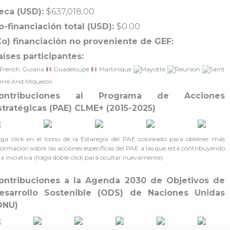
eca (USD):
$637,018.00
o-financiación total (USD):
$0.00
Co) financiación no proveniente de GEF:
aíses participantes:
French Guiana
Guadeloupe
Martinique
Mayotte
Reunion
Saint
erre And Miquelon
ontribuciones al Programa de Acciones
stratégicas (PAE) CLME+ (2015-2025)
ga click en el ícono de la Estaregia del PAE coloreado para obtener más
formación sobre las acciones específicas del PAE a las que está contribuyendo
ta iniciativa (haga doble click para ocultar nuevamente).
ontribuciones a la Agenda 2030 de Objetivos de
esarrollo Sostenible (ODS) de Naciones Unidas
ONU)