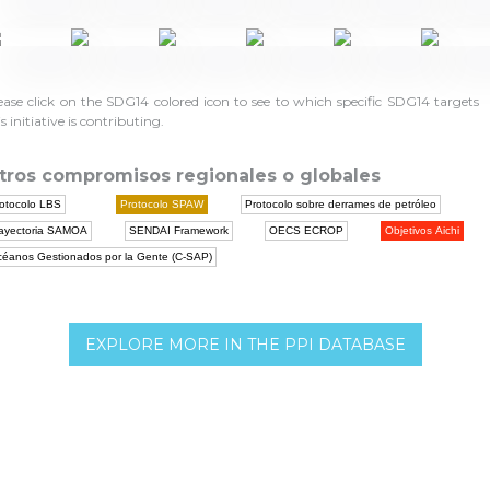
ease click on the SDG14 colored icon to see to which specific SDG14 targets
is initiative is contributing.
tros compromisos regionales o globales
otocolo LBS
Protocolo SPAW
Protocolo sobre derrames de petróleo
ayectoria SAMOA
SENDAI Framework
OECS ECROP
Objetivos Aichi
éanos Gestionados por la Gente (C-SAP)